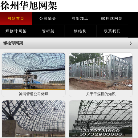
网站首页
公司简介
网架加工
螺栓球网架
焊接球网架
管桁架
钢结构
联系我们
螺栓球网架
神渭管道公司储煤
关于干煤棚的知识